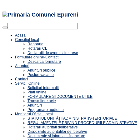
Acasa
Consiliul local
Rapoarte
Hotarari CL
Declaratii de avere si interese
Formulare online-Contact
Descarca formulare
Anunturi
Anunturi publice
Posturi vacante
Contact
Servicii Online
Solicitari informatii
Plati online
FORMULARE SI DOCUMENTE UTILE
Transmitere acte
Anunturi
Programare audiente
Monitorul Oficial Local
STATUTUL UNITĂȚII ADMINISTRATIV-TERITORIALE
REGULAMENTELE PRIVIND PROCEDURILE ADMINISTRATIVE
Hotarari autoritati deliberative
Dispozitiile autoritatilor deliberative
Documente si informatii financiare