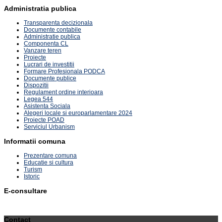
Administratia publica
Transparenta decizionala
Documente contabile
Administratie publica
Componenta CL
Vanzare teren
Proiecte
Lucrari de investitii
Formare Profesionala PODCA
Documente publice
Dispozitii
Regulament ordine interioara
Legea 544
Asistenta Sociala
Alegeri locale si europarlamentare 2024
Proiecte POAD
Serviciul Urbanism
Informatii comuna
Prezentare comuna
Educatie si cultura
Turism
Istoric
E-consultare
Contact