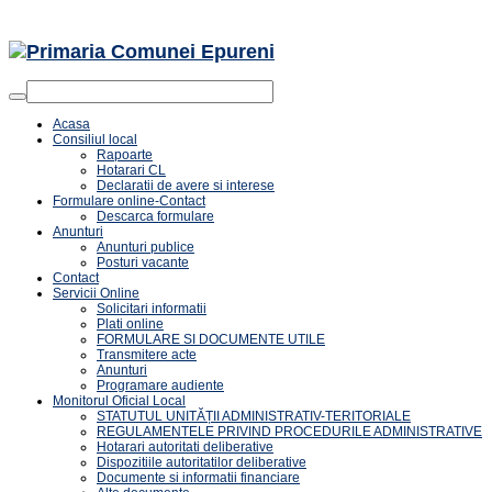
ă
Acasa
şti
Consiliul local
Rapoarte
i.
Hotarari CL
Declaratii de avere si interese
Formulare online-Contact
Descarca formulare
Anunturi
Anunturi publice
Posturi vacante
te
Contact
Servicii Online
Solicitari informatii
tate,
Plati online
ul
FORMULARE SI DOCUMENTE UTILE
Transmitere acte
Anunturi
e
Programare audiente
Monitorul Oficial Local
e.
STATUTUL UNITĂȚII ADMINISTRATIV-TERITORIALE
REGULAMENTELE PRIVIND PROCEDURILE ADMINISTRATIVE
Hotarari autoritati deliberative
e
Dispozitiile autoritatilor deliberative
Documente si informatii financiare
0