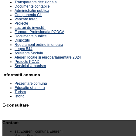
Transparenta decizionala
Documente contabile
tate.
Administratie publica
Componenta CL
Vanzare teren
Proiecte
Lucrari de investitii
i.
Formare Profesionala PODCA
Documente publice
Dispozitii
Regulament ordine interioara
Legea 544
Asistenta Sociala
Alegeri locale si europarlamentare 2024
Proiecte POAD
Serviciul Urbanism
tate.
Informatii comuna
ct
Prezentare comuna
Educatie si cultura
al
Turism
Istoric
i.
E-consultare
Contact
sat Epureni, comuna Epureni
Vaslui, România