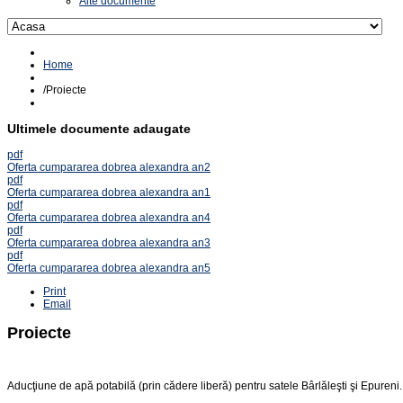
Alte documente
izare
Home
al
/
Proiecte
i
Ultimele documente adaugate
pdf
Oferta cumpararea dobrea alexandra an2
pdf
Oferta cumpararea dobrea alexandra an1
pdf
Oferta cumpararea dobrea alexandra an4
pdf
Oferta cumpararea dobrea alexandra an3
tate.
pdf
Oferta cumpararea dobrea alexandra an5
e
Print
Email
000
Proiecte
izare
Aducţiune de apă potabilă (prin cădere liberă) pentru satele Bârlăleşti şi Epureni.
al