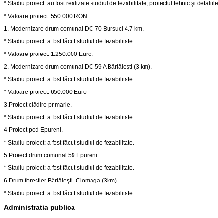
* Stadiu proiect: au fost realizate studiul de fezabilitate, proiectul tehnic şi detaliil
* Valoare proiect: 550.000 RON
şti
1. Modernizare drum comunal DC 70 Bursuci 4.7 km.
* Stadiu proiect: a fost făcut studiul de fezabilitate.
* Valoare proiect: 1.250.000 Euro.
2. Modernizare drum comunal DC 59 A Bârlăleşti (3 km).
* Stadiu proiect: a fost făcut studiul de fezabilitate.
* Valoare proiect: 650.000 Euro
tate.
3.Proiect clădire primarie.
* Stadiu proiect: a fost făcut studiul de fezabilitate.
e
4 Proiect pod Epureni.
0
* Stadiu proiect: a fost făcut studiul de fezabilitate.
ct
5.Proiect drum comunal 59 Epureni.
e.
* Stadiu proiect: a fost făcut studiul de fezabilitate.
6.Drum forestier Bârlăleşti -Ciomaga (3km).
* Stadiu proiect: a fost făcut studiul de fezabilitate
Administratia publica