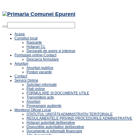
Acasa
Consiliul local
Rapoarte
Hotarari CL
Declaratii de avere si interese
Formulare online-Contact
Descarca formulare
Anunturi
Anunturi publice
Posturi vacante
Contact
Servicii Online
Solicitari informatii
Plati online
FORMULARE SI DOCUMENTE UTILE
Transmitere acte
Anunturi
Programare audiente
Monitorul Oficial Local
STATUTUL UNITĂȚII ADMINISTRATIV-TERITORIALE
REGULAMENTELE PRIVIND PROCEDURILE ADMINISTRATIVE
Hotarari autoritati deliberative
Dispozitiile autoritatilor deliberative
Documente si informatii financiare