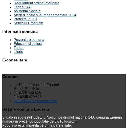
Regulament ordine interioara
Legea 544
Asistenta Sociala
Alegeri locale si europarlamentare 2024
Proiecte POAD
Serviciul Urbanism
Informatii comuna
Prezentare comuna
Educatie si cultura
Turism
Istoric
E-consultare
Contact
sat Epureni, comuna Epureni
Vaslui, România
tel: 0235.429.626
fax: 0235.429.626
contact@primariaepureni.ro
Despre comuna Epureni
Situată în sud-estul judeţului Vaslui, pe drumul naţional 24A, comuna Epureni
numără în prezent o populaţie de 3.016 locuitori.
Populaţia este împărţită pe următoarele sate: