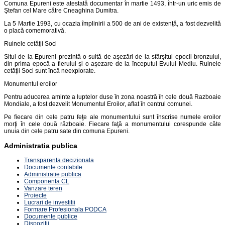
Comuna Epureni este atestată documentar în martie 1493, într-un uric emis de
Ştefan cel Mare către Cneaghina Dumitra.
La 5 Martie 1993, cu ocazia împlinirii a 500 de ani de existenţă, a fost dezvelită
o placă comemorativă.
Ruinele cetăţii Soci
Situl de la Epureni prezintă o suită de aşezări de la sfârşitul epocii bronzului,
din prima epocă a fierului şi o aşezare de la începutul Evului Mediu. Ruinele
cetăţii Soci sunt încă neexplorate.
Monumentul eroilor
Pentru aducerea aminte a luptelor duse în zona noastră în cele două Razboaie
Mondiale, a fost dezvelit Monumentul Eroilor, aflat în centrul comunei.
Pe fiecare din cele patru feţe ale monumentului sunt înscrise numele eroilor
morţi în cele două războaie. Fiecare faţă a monumentului corespunde câte
unuia din cele patru sate din comuna Epureni.
Administratia publica
Transparenta decizionala
Documente contabile
Administratie publica
Componenta CL
Vanzare teren
Proiecte
Lucrari de investitii
Formare Profesionala PODCA
Documente publice
Dispozitii