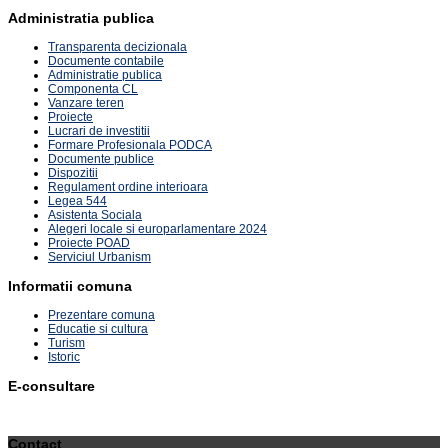
Administratia publica
Transparenta decizionala
Documente contabile
Administratie publica
Componenta CL
Vanzare teren
Proiecte
Lucrari de investitii
Formare Profesionala PODCA
Documente publice
Dispozitii
Regulament ordine interioara
Legea 544
Asistenta Sociala
Alegeri locale si europarlamentare 2024
Proiecte POAD
Serviciul Urbanism
Informatii comuna
Prezentare comuna
Educatie si cultura
Turism
Istoric
E-consultare
Contact