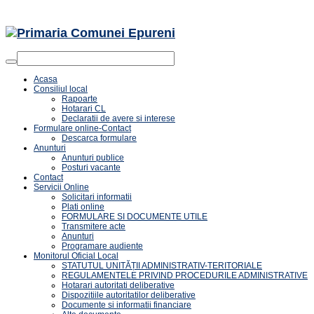
Acasa
Consiliul local
Rapoarte
Hotarari CL
Declaratii de avere si interese
Formulare online-Contact
Descarca formulare
Anunturi
Anunturi publice
Posturi vacante
Contact
Servicii Online
Solicitari informatii
Plati online
FORMULARE SI DOCUMENTE UTILE
Transmitere acte
Anunturi
Programare audiente
Monitorul Oficial Local
STATUTUL UNITĂȚII ADMINISTRATIV-TERITORIALE
REGULAMENTELE PRIVIND PROCEDURILE ADMINISTRATIVE
Hotarari autoritati deliberative
Dispozitiile autoritatilor deliberative
Documente si informatii financiare