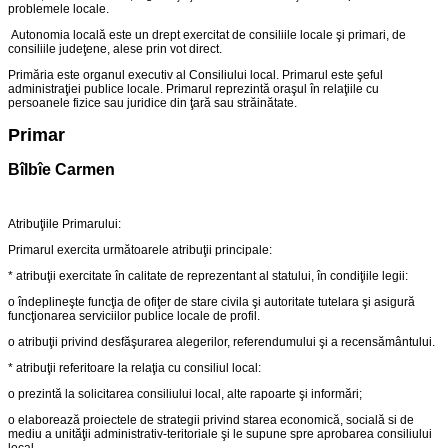
problemele locale.
Autonomia locală este un drept exercitat de consiliile locale şi primari, de
consiliile judeţene, alese prin vot direct.
Primăria este organul executiv al Consiliului local. Primarul este şeful
administraţiei publice locale. Primarul reprezintă oraşul în relaţiile cu
persoanele fizice sau juridice din ţară sau străinătate.
Primar
Bîlbîe Carmen
Atribuţiile Primarului:
Primarul exercita următoarele atribuţii principale:
* atribuţii exercitate în calitate de reprezentant al statului, în condiţiile legii:
o îndeplineşte funcţia de ofiţer de stare civila şi autoritate tutelara şi asigură
funcţionarea serviciilor publice locale de profil.
o atribuţii privind desfăşurarea alegerilor, referendumului şi a recensământului.
* atribuţii referitoare la relaţia cu consiliul local:
o prezintă la solicitarea consiliului local, alte rapoarte şi informări;
o elaborează proiectele de strategii privind starea economică, socială si de
mediu a unităţii administrativ-teritoriale şi le supune spre aprobarea consiliului
local.