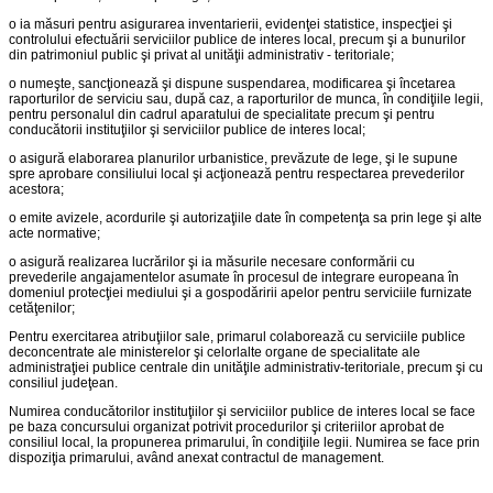
o ia măsuri pentru asigurarea inventarierii, evidenţei statistice, inspecţiei şi
controlului efectuării serviciilor publice de interes local, precum şi a bunurilor
din patrimoniul public şi privat al unităţii administrativ - teritoriale;
o numeşte, sancţionează şi dispune suspendarea, modificarea şi încetarea
raporturilor de serviciu sau, după caz, a raporturilor de munca, în condiţiile legii,
pentru personalul din cadrul aparatului de specialitate precum şi pentru
conducătorii instituţiilor şi serviciilor publice de interes local;
o asigură elaborarea planurilor urbanistice, prevăzute de lege, şi le supune
spre aprobare consiliului local şi acţionează pentru respectarea prevederilor
acestora;
o emite avizele, acordurile şi autorizaţiile date în competenţa sa prin lege şi alte
acte normative;
o asigură realizarea lucrărilor şi ia măsurile necesare conformării cu
prevederile angajamentelor asumate în procesul de integrare europeana în
domeniul protecţiei mediului şi a gospodăririi apelor pentru serviciile furnizate
cetăţenilor;
Pentru exercitarea atribuţiilor sale, primarul colaborează cu serviciile publice
deconcentrate ale ministerelor şi celorlalte organe de specialitate ale
administraţiei publice centrale din unităţile administrativ-teritoriale, precum şi cu
consiliul judeţean.
Numirea conducătorilor instituţiilor şi serviciilor publice de interes local se face
pe baza concursului organizat potrivit procedurilor şi criteriilor aprobat de
consiliul local, la propunerea primarului, în condiţiile legii. Numirea se face prin
dispoziţia primarului, având anexat contractul de management.