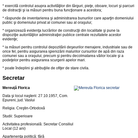
* exercită controlul asupra activităţilor din târguri, pieţe, oboare, locuri şi parcuri
de distracţii şi ia măsuri pentru buna funcţionare a acestora;
* răspunde de inventarierea şi administrarea bunurilor care aparţin domeniului
public şi domeniului privat al comunei sau al oraşului;
* organizează evidenţa lucrărilor de construcţii din localitate şi pune la
dispoziţie autorităţilor administraţiei publice centrale rezultatele acestor
evidenţe;
* ia măsuri pentru controlul depozitării deşeurilor menajere, industriale sau de
orice fel, pentru asigurarea igienizării malurilor cursurilor de apă din raza
comunei sau a oraşului, precum şi pentru decolmatarea văilor locale şi a
podeţelor pentru asigurarea scurgerii apelor mari.
* poate îndeplini şi atribuţiile de ofiţer de stare civila.
Secretar
Mereuţă Florica
Data şi locul naşterii: 27.10.1957, Com.
Epureni, jud. Vaslui
Religia: Creştin-Ortodoxă
Studii: Superioare
Activitatea profesională: Secretar Consiliul
Local (12 ani)
Apartenenţa politică: fără