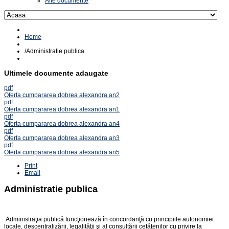
Alte documente
Home
/
Administratie publica
Ultimele documente adaugate
pdf
Oferta cumpararea dobrea alexandra an2
pdf
Oferta cumpararea dobrea alexandra an1
pdf
Oferta cumpararea dobrea alexandra an4
pdf
Oferta cumpararea dobrea alexandra an3
pdf
Oferta cumpararea dobrea alexandra an5
Print
Email
Administratie publica
Administraţia publică funcţionează în concordanţă cu principiile autonomiei
locale, descentralizării, legalităţii şi al consultării cetăţenilor cu privire la