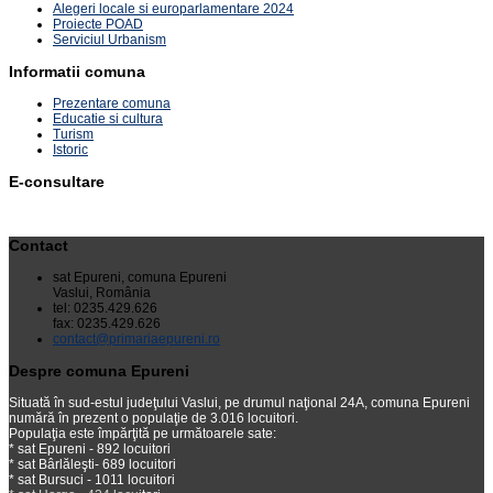
Alegeri locale si europarlamentare 2024
Proiecte POAD
Serviciul Urbanism
Informatii comuna
Prezentare comuna
Educatie si cultura
Turism
Istoric
E-consultare
Contact
sat Epureni, comuna Epureni
Vaslui, România
tel: 0235.429.626
fax: 0235.429.626
contact@primariaepureni.ro
Despre comuna Epureni
Situată în sud-estul judeţului Vaslui, pe drumul naţional 24A, comuna Epureni
numără în prezent o populaţie de 3.016 locuitori.
Populaţia este împărţită pe următoarele sate:
* sat Epureni - 892 locuitori
* sat Bârlăleşti- 689 locuitori
* sat Bursuci - 1011 locuitori