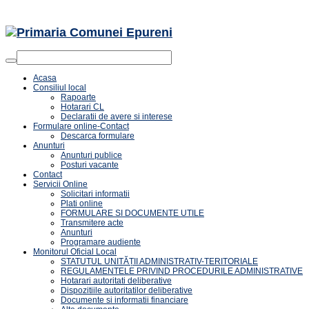
Acasa
Consiliul local
Rapoarte
Hotarari CL
Declaratii de avere si interese
Formulare online-Contact
Descarca formulare
Anunturi
Anunturi publice
Posturi vacante
Contact
Servicii Online
Solicitari informatii
Plati online
FORMULARE SI DOCUMENTE UTILE
Transmitere acte
Anunturi
Programare audiente
Monitorul Oficial Local
STATUTUL UNITĂȚII ADMINISTRATIV-TERITORIALE
REGULAMENTELE PRIVIND PROCEDURILE ADMINISTRATIVE
Hotarari autoritati deliberative
Dispozitiile autoritatilor deliberative
Documente si informatii financiare