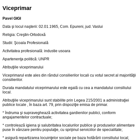
Viceprimar
Pavel GIGI
Data şi locul naşterii: 02.01.1965, Com. Epureni, jud. Vaslui
Religia: Creştin-Ortodoxă
Studii: Şcoala Profesională
Activitatea profesională: industie usoara
Apartenenţa politică: UNPR
Atribuţiile viceprimarului
Viceprimarul este ales din rândul consilierilor locali cu votul secret al majorităţii
consilierilor.
Durata mandatului viceprimarului este egală cu cea a mandatului consiliului
local.
Atribuţiile viceprimarului sunt stabilite prin Legea 215/2001 a administraţiei
publice locale , în baza art. 79, prin dispoziţie emisa de primar.
* îndruma şi supraveghează activitatea gardienilor publici, conform
angajamentelor contractuale;
* controlează igiena şi salubritatea localurilor publice şi produselor alimentare
puse în vânzare pentru populaţie, cu sprijinul serviciilor de specialitate;
* asigură repartizarea locuinţelor sociale pe baza hotărârii consiliului local;