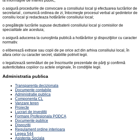
la informaţiile de interes public;
o asigură procedurile de convocare a consiliului local şi efectuarea lucrărilor de
secretariat , comunică ordinea de zi, întocmeşte procesul verbal al şedintelor de
consiliu local şi redacteaza hotărârile consiliului local;
o pregăteşte lucrările supuse dezbaterii consiliului local şi comisiilor de
specialitate ale acestuia;
o asigură aducerea la cunoştinta publică a hotărârilor şi dispoziţiilor cu caracter
normativ.
o eliberează extrase sau copii de pe orice act din arhiva consiliului local, în
afara celor cu caracter secret, stabilite potrivit legii.
o legalizează semnături de pe înscrisurile prezentate de părţi şi confirmă
autenticitatea copiiior cu actele originale, în condiţiile legii.
Administratia publica
Transparenta decizionala
Documente contabile
Administratie publica
Componenta CL
Vanzare teren
Proiecte
Lucrari de investitii
Formare Profesionala PODCA
Documente publice
Dispozitii
Regulament ordine interioara
Legea 544
Asistenta Sociala