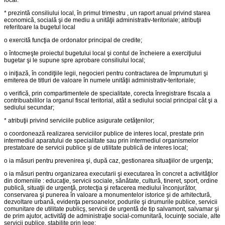
* prezintă consiliului local, în primul trimestru , un raport anual privind starea
economică, socială şi de mediu a unităţii administrativ-teritoriale; atribuţii
referitoare la bugetul local
o exercită funcţia de ordonator principal de credite;
o întocmeşte proiectul bugetului local şi contul de încheiere a exerciţiului
bugetar şi le supune spre aprobare consiliului local;
o iniţiază, în condiţiile legii, negocieri pentru contractarea de împrumuturi şi
emiterea de titluri de valoare în numele unităţii administrativ-teritoriale;
o verifică, prin compartimentele de specialitate, corecta înregistrare fiscala a
contribuabililor la organul fiscal teritorial, atât a sediului social principal cât şi a
sediului secundar;
* atribuţii privind serviciile publice asigurate cetăţenilor;
o coordonează realizarea serviciilor publice de interes local, prestate prin
intermediul aparatului de specialitate sau prin intermediul organismelor
prestatoare de servicii publice şi de utilitate publică de interes local;
o ia măsuri pentru prevenirea şi, după caz, gestionarea situaţiilor de urgenţa;
o ia măsuri pentru organizarea executarii şi executarea în concret a activităţilor
din domeniile : educaţie, servicii sociale, sănătate, cultură, tineret, sport, ordine
publică, situaţii de urgenţă, protecţia şi refacerea mediului înconjurător,
conservarea şi punerea în valoare a monumentelor istorice şi de arhitectură,
dezvoltare urbană, evidenţa persoanelor, podurile şi drumurile publice, servicii
comunitare de utilitate publicş, servicii de urgentă de tip salvamont, salvamar şi
de prim ajutor, activităţi de administraţie social-comunitară, locuinţe sociale, alte
servicii publice, stabilite prin lege;