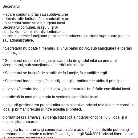
Secretarul
Fiecare comună, oraş sau subdiviziune
administrativ-teritorială a municipiilor are
un secretar salarizat din bugetul local.
Secretarul comunei, oraşului şi al
subdiviziunii administrativ-teritoriale a
municipiilor este funcţionar public de conducere, cu studii superioare juridice
sau administrative.
* Secretarul nu poate fi membru al unui partid politic, sub sancţiunea eliberării
din funcţie.
* Secretarul nu poate fi soţ, soţie sau rudă de gradul întâi cu primarul,
viceprimarul, sub sancţiunea eliberării din funcţie.
* Secretarul se bucură de stabilitate în funcţie, în condiţiile legii.
* Secretarul îndeplineşte, în condiţiile legii, următoarele atribuţii principale
o avizează pentru legalitate dispoziţiile primarului, hotărârile consiliului local.
o participă în mod obligatoriu la şedinţele consiliului local.
o asigură gestionarea procedurilor administrative privind relaţia dintre consiliul
local şi primar, precum şi între aceştia şi prefect.
o organizează arhiva şi evidenţa statistică a hotărârilor consiliului local şi a
dispoziţiilor primarului.
o asigură transparenţa şi comunicarea către autorităţile, instituţiile publice şi
persoanele interesate a actelor în condiţiile Legii 544/2001 privind liberul acces