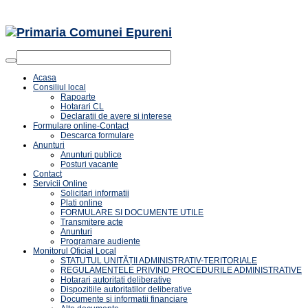
Acasa
Consiliul local
Rapoarte
Hotarari CL
Declaratii de avere si interese
Formulare online-Contact
Descarca formulare
Anunturi
Anunturi publice
Posturi vacante
Contact
Servicii Online
Solicitari informatii
Plati online
FORMULARE SI DOCUMENTE UTILE
Transmitere acte
Anunturi
Programare audiente
Monitorul Oficial Local
STATUTUL UNITĂȚII ADMINISTRATIV-TERITORIALE
REGULAMENTELE PRIVIND PROCEDURILE ADMINISTRATIVE
Hotarari autoritati deliberative
Dispozitiile autoritatilor deliberative
Documente si informatii financiare