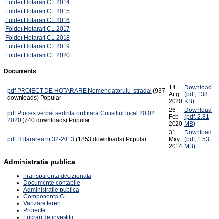
Folder
Hotarari CL 2014
Folder
Hotarari CL 2015
Folder
Hotarari CL 2016
Folder
Hotarari CL 2017
Folder
Hotarari CL 2018
Folder
Hotarari CL 2019
Folder
Hotarari CL 2020
Documents
14
Download
pdf
PROIECT DE HOTARARE Nomenclatorului stradal
(937
Aug
(
pdf,
138
downloads)
Popular
2020
KB
)
26
Download
pdf
Proces verbal sedinta ordinara Consiliul local 20 02
Feb
(
pdf,
2.81
2020
(740 downloads)
Popular
2020
MB
)
31
Download
pdf
Hotararea nr.32-2013
(1853 downloads)
Popular
May
(
pdf,
1.53
2014
MB
)
Administratia publica
Transparenta decizionala
Documente contabile
Administratie publica
Componenta CL
Vanzare teren
Proiecte
Lucrari de investitii