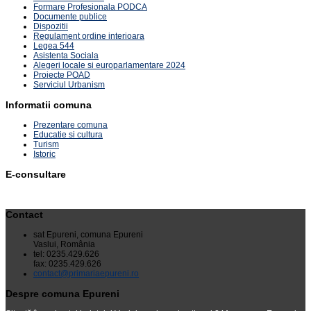
Formare Profesionala PODCA
Documente publice
Dispozitii
Regulament ordine interioara
Legea 544
Asistenta Sociala
Alegeri locale si europarlamentare 2024
Proiecte POAD
Serviciul Urbanism
Informatii comuna
Prezentare comuna
Educatie si cultura
Turism
Istoric
E-consultare
Contact
sat Epureni, comuna Epureni
Vaslui, România
tel: 0235.429.626
fax: 0235.429.626
contact@primariaepureni.ro
Despre comuna Epureni