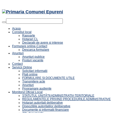
Acasa
Consiliul local
Rapoarte
Hotarari CL
Declaratii de avere si interese
Formulare online-Contact
Descarca formulare
Anunturi
Anunturi publice
Posturi vacante
Contact
Servicii Online
Solicitari informatii
Plati online
FORMULARE SI DOCUMENTE UTILE
Transmitere acte
Anunturi
Programare audiente
Monitorul Oficial Local
STATUTUL UNITĂȚII ADMINISTRATIV-TERITORIALE
REGULAMENTELE PRIVIND PROCEDURILE ADMINISTRATIVE
Hotarari autoritati deliberative
Dispozitiile autoritatilor deliberative
Documente si informatii financiare