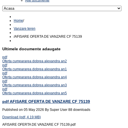
Alte documente
Home
/
Vanzare teren
/
AFISARE OFERTA DE VANZARE CF 75139
Ultimele documente adaugate
pdf
Oferta cumpararea dobrea alexandra an2
pdf
Oferta cumpararea dobrea alexandra an1
pdf
Oferta cumpararea dobrea alexandra an4
pdf
Oferta cumpararea dobrea alexandra an3
pdf
Oferta cumpararea dobrea alexandra an5
pdf
AFISARE OFERTA DE VANZARE CF 75139
Published on 05 May 2026
By
Super User
88 downloads
Download
(
pdf,
4.19 MB
)
AFISARE OFERTA DE VANZARE CF 75139.pdf