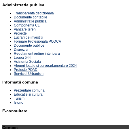
Administratia publica
Transparenta decizionala
Documente contabile
Administratie publica
Componenta CL
Vanzare teren
Proiecte
Lucrari de investitii
Formare Profesionala PODCA
Documente publice
Dispozitii
Regulament ordine interioara
Legea 544
Asistenta Sociala
Alegeri locale si europarlamentare 2024
Proiecte POAD
Serviciul Urbanism
Informatii comuna
Prezentare comuna
Educatie si cultura
Turism
Istoric
E-consultare
Contact