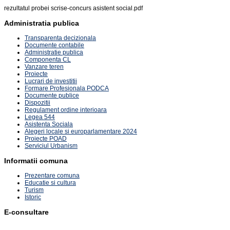
rezultatul probei scrise-concurs asistent social.pdf
Administratia publica
Transparenta decizionala
Documente contabile
Administratie publica
Componenta CL
Vanzare teren
Proiecte
Lucrari de investitii
Formare Profesionala PODCA
Documente publice
Dispozitii
Regulament ordine interioara
Legea 544
Asistenta Sociala
Alegeri locale si europarlamentare 2024
Proiecte POAD
Serviciul Urbanism
Informatii comuna
Prezentare comuna
Educatie si cultura
Turism
Istoric
E-consultare