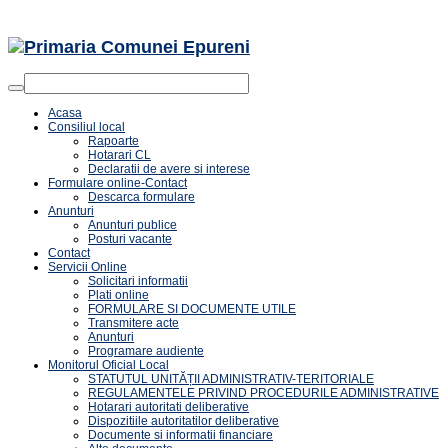
Acasa
Consiliul local
Rapoarte
Hotarari CL
Declaratii de avere si interese
Formulare online-Contact
Descarca formulare
Anunturi
Anunturi publice
Posturi vacante
Contact
Servicii Online
Solicitari informatii
Plati online
FORMULARE SI DOCUMENTE UTILE
Transmitere acte
Anunturi
Programare audiente
Monitorul Oficial Local
STATUTUL UNITĂȚII ADMINISTRATIV-TERITORIALE
REGULAMENTELE PRIVIND PROCEDURILE ADMINISTRATIVE
Hotarari autoritati deliberative
Dispozitiile autoritatilor deliberative
Documente si informatii financiare