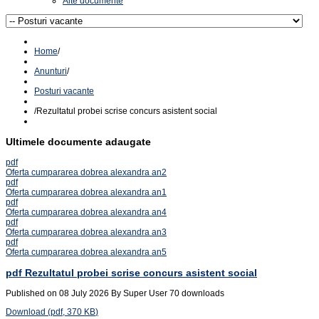
Alte documente
Home
/
Anunturi
/
Posturi vacante
/
Rezultatul probei scrise concurs asistent social
Ultimele documente adaugate
pdf
Oferta cumpararea dobrea alexandra an2
pdf
Oferta cumpararea dobrea alexandra an1
pdf
Oferta cumpararea dobrea alexandra an4
pdf
Oferta cumpararea dobrea alexandra an3
pdf
Oferta cumpararea dobrea alexandra an5
pdf
Rezultatul probei scrise concurs asistent social
Published on 08 July 2026
By
Super User
70 downloads
Download
(
pdf,
370 KB
)